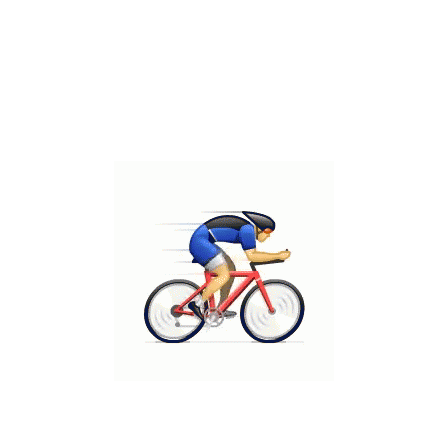
כתובת
WhatsApp
0523428464
חדר 119
ת
מדיניות פרטיות
מפת אתר