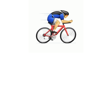
ובמקרים לא מעטים הינו החומר היחיד בו ניתן להשיג תוצאות איכותיות
לטווח הרחוק
.
המלצתנו היא:
לשחזורים או סתימות בשיני חלב נמליץ לבצע סתימה באמצעות אמלגם.
בכל הקשור לסתימות אחרות, נכון לשקול כל מקרה לגופו ולפי התבחינים
הבאים:
איזה שחזור (סתימה) יספק את המענה הטוב ביותר להצלת השן
ושמירתה ?
איזה סתימה (שחזור) יעניק את התוצאה התפקודית הטובה ביותר
?
היכן נמצאת הפגיעה מה
עששת
? בחלק הקדמי של הפה או בחלק
אחורי נסתר ?
מה מידת החשיבות האסתטית של המתרפא ?
וכמובן שהנכון ביותר יהיה לספק את מירב המידע לרופא המטפל
בכדי שזה האחרון יוכל להתאים את הטיפול המיטבי.
במרפאתנו אנו ממליצים בחום על טיפולים מונעים וביניהם טיפול
איטום
חריצים
שבמרפאתנו נעשה אך ורק על ידי הרופא המטפל. זאת כמובן
בנוסף להדרכות הצחצוח והשמירה על היגיינה ושאר "טיפים" ועצות
שניתנות לשמירת בריאות הפה והשיניים.