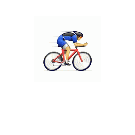
בקורות ורישוי בכתב של משרד הבריאות, המפקח על תקינות
המכשירים והשימוש הנכון בהם מתוך דאגה לבריאות מטופלינו
ובריאות הצוות העובד במרפאה.
מה קורה עם צילומי רנטגן שלא
ניתן לעשות ב
מרפאת ד"ר יוגב
?
במקרים בהם נדרשים צילומים אותם לא ניתן לבצע במרפאה,
בדוגמת צילומים פנורמיים, צפלומטריים וצילומי CT אנו דואגים
להפנות את מטופלינו למכונים מתאימים ומורשים כדין העומדים
בתקנים המחמירים ביותר.
צילום רנטגן דיגיטלי קיים במרפאת ד"ר יוגב ומשמש ככלי אבחון
ראשון במעלה לאיתור פגעים ונזקים בתחילת היווצרותם ובכך מסייע
לביצוע טיפול מוכוון וממוקד שמונע את הטיפולים המורכבים
והיקרים.
שתפו מאמר זה