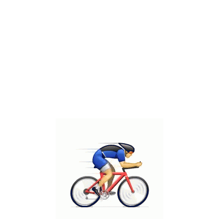
לדאוג לביצוע השתלים ושיקומם בהקדם האפשרי מבחינה מקצועית.
האם ביצוע שתלים דנטלים כרוך בסיכון ?
ביצוע שתלים דנטליים נחשבת כיום לפרוצדורה רוטינית במסגרת שלל
הפעולות הרפואיות בחלל הפה. מקרים מסובכים ומיוחדים ראוי שיטופלו
ע"י רופא חניכיים ו/או כירורג פה ולסת. רופא שיניים כללי יפעל נכון אם
יבחן את מורכבות המקרה וידע אם יש צורך בהפניה לרופא מומחה.
במרפאתנו
ד"ר איל ביז'אוי
הינו רופא מומחה בפריודונטיה, רפואת חניכיים
והוא גם הגורם שמבצע את השתלים במרפאה.
יש להקפיד ולעבור מספר שלבים מקדימים טרם קבלת ההחלטה לשיקום
ע"ג שתלים:
בדיקה והתייעצות
– בד"כ פרי מחשבה ותכנון של הרופאים
המבצעים את השיקום והשתלים.
צילומים מתאימים
– צילומי רנטגן, צילומי CT, צילומים קליניים.
אנמנזה
רפואית מפורטת.
בחירת השיקום
המתאים – קבוע (מודבק/מוברג), נשלף, חרסינה,
אקריל ועוד.
עלות
הטיפול.
אלטרנטיבות טיפוליות
.
מחויבות המטופל
– הקפדה על תחזוקה מידית ועתידית ברמה
הגבוהה ביותר הן ע"י ביצוע הוראות היגיינה אישית יום-יומית, והן