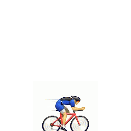
כתובת
WhatsApp
0523428464
חדר 119
ת
מדיניות פרטיות
מפת אתר