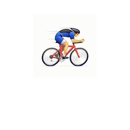
כתובת
WhatsApp
מרכז גירון, רעננה, קומה 1/
0523428464
חדר 119
@ כל הזכויות שמורות ד"ר אודי יוגב בע"מ
הצהרת נגישות
מדיניות פרטיות
מפת אתר
עיצוב ופיתוח TBW