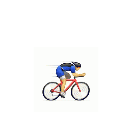
0523428464
כתובת
מרכז גירון, רעננה, קומה 1/ חדר 119
@ כל הזכויות שמורות ד"ר אודי יוגב בע"מ
הצהרת נגישות
מדיניות פרטיות
מפת אתר
עיצוב ופיתוח TBW
אודות המרפאה
שירותי המרפאה
הצוות הרפואי
ד"ר אודי יוגב
כותבים עלינו
מאמרים
דר אודי יוגב בית איזי שפירא
קבוצת הרכיבה של אודי
צור קשר
הצהרת נגישות
אודות המרפאה
שירותי המרפאה