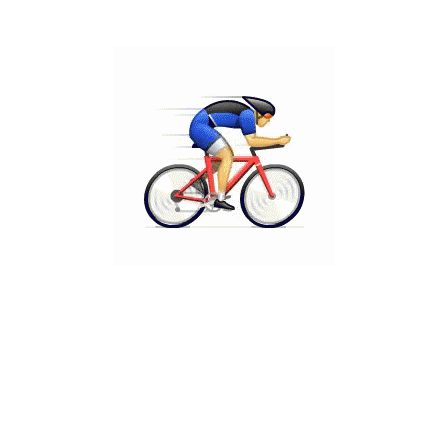
כתובת
WhatsApp
מרכז גירון, רעננה, קומה 1/
0523428464
חדר 119
@ כל הזכויות שמורות ד"ר אודי יוגב בע"מ
הצהרת נגישות
מדיניות פרטיות
מפת אתר
עיצוב ופיתוח TBW