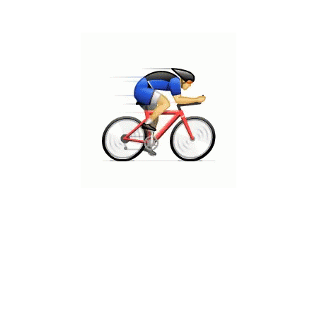
כתובת
WhatsApp
מרכז גירון, רעננה, קומה 1/
0523428464
חדר 119
@ כל הזכויות שמורות ד"ר אודי יוגב בע"מ
הצהרת נגישות
מדיניות פרטיות
מפת אתר
עיצוב ופיתוח TBW