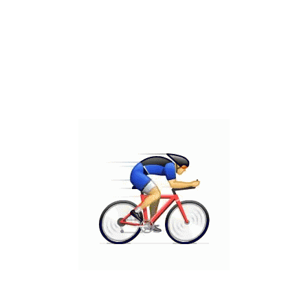
0523428464
כתובת
מרכז גירון, רעננה, קומה 1/ חדר 119
@ כל הזכויות שמורות ד"ר אודי יוגב בע"מ
הצהרת נגישות
מדיניות פרטיות
מפת אתר
עיצוב ופיתוח TBW
אודות המרפאה
שירותי המרפאה
הצוות הרפואי
ד"ר אודי יוגב
כותבים עלינו
מאמרים
דר אודי יוגב בית איזי שפירא
קבוצת הרכיבה של אודי
צור קשר
הצהרת נגישות